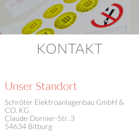
KONTAKT
Unser Standort
Schröter Elektroanlagenbau GmbH &
CO. KG
Claude-Dornier-Str. 3
54634 Bitburg